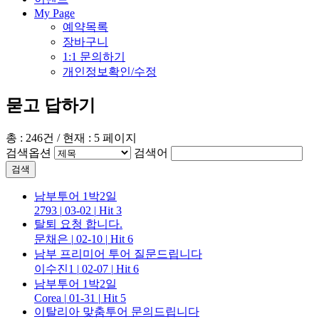
My Page
예약목록
장바구니
1:1 문의하기
개인정보확인/수정
묻고 답하기
총 : 246건 / 현재 : 5 페이지
검색옵션
검색어
검색
남부투어 1박2일
2793
|
03-02
|
Hit 3
탈퇴 요청 합니다.
문채은
|
02-10
|
Hit 6
남부 프리미어 투어 질문드립니다
이수진1
|
02-07
|
Hit 6
남부투어 1박2일
Corea
|
01-31
|
Hit 5
이탈리아 맞춤투어 문의드립니다